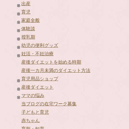
出産
育児
家庭全般
体験談
授乳期
幼児の便利グッズ
妊活・不妊治療
産後ダイエットを始める時期
産後一カ月未満のダイエット方法
育児用品ショップ
産後ダイエット
ママの悩み
当ブログの在宅ワーク募集
子どもと育児
赤ちゃん
育脳・知育