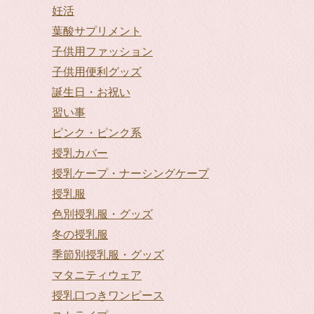
妊活
葉酸サプリメント
子供用ファッション
子供用便利グッズ
誕生日・お祝い
習い事
ピンク・ピンク系
授乳カバー
授乳ケープ・ナーシングケープ
授乳服
色別授乳服・グッズ
冬の授乳服
季節別授乳服・グッズ
マタニティウェア
授乳口つきワンピース