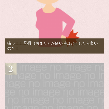
痛っ！！ 恥骨（おまた）が痛い時はどうしたら良い
の？！