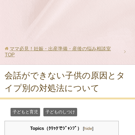
ママ必見！妊娠・出産準備・産後の悩み相談室
TOP
会話ができない子供の原因とタ
イプ別の対処法について
子どもと育児
子どものしつけ
Topics（ｸﾘｯｸでｼﾞｬﾝﾌﾟ）
[
hide
]