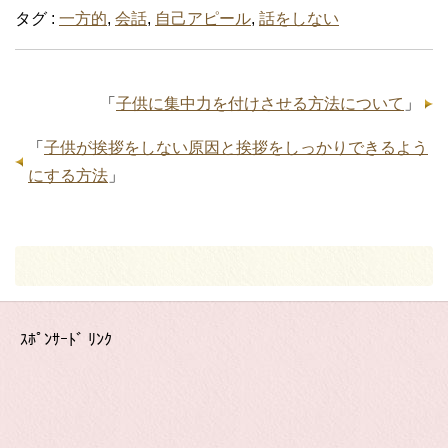
タグ :
一方的
,
会話
,
自己アピール
,
話をしない
「
子供に集中力を付けさせる方法について
」
「
子供が挨拶をしない原因と挨拶をしっかりできるよう
にする方法
」
ｽﾎﾟﾝｻｰﾄﾞ ﾘﾝｸ