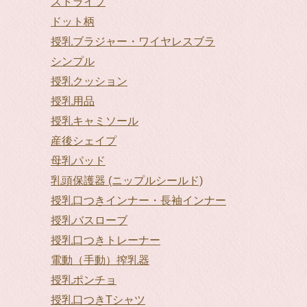
ストライプ
ドット柄
授乳ブラジャー・ワイヤレスブラ
シンプル
授乳クッション
授乳用品
授乳キャミソール
産後シェイプ
母乳パッド
乳頭保護器 (ニップルシールド)
授乳口つきインナー・長袖インナー
授乳バスローブ
授乳口つきトレーナー
電動（手動）搾乳器
授乳ポンチョ
授乳口つきTシャツ