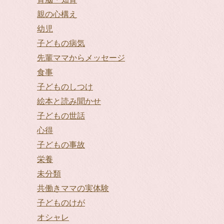
親の心構え
幼児
子どもの病気
先輩ママからメッセージ
食事
子どものしつけ
絵本と読み聞かせ
子どもの世話
心得
子どもの事故
栄養
未分類
共働きママの実体験
子どものけが
オシャレ