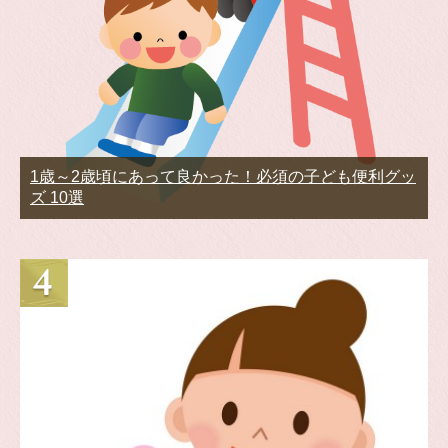
1歳～2歳頃にあって良かった！必須の子ども便利グッ
ズ 10選