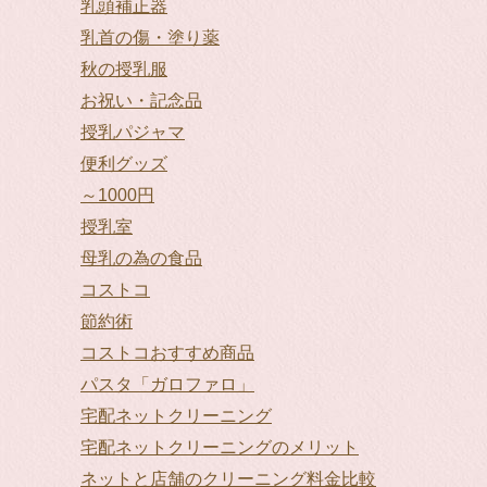
乳頭補正器
乳首の傷・塗り薬
秋の授乳服
お祝い・記念品
授乳パジャマ
便利グッズ
～1000円
授乳室
母乳の為の食品
コストコ
節約術
コストコおすすめ商品
パスタ「ガロファロ」
宅配ネットクリーニング
宅配ネットクリーニングのメリット
ネットと店舗のクリーニング料金比較