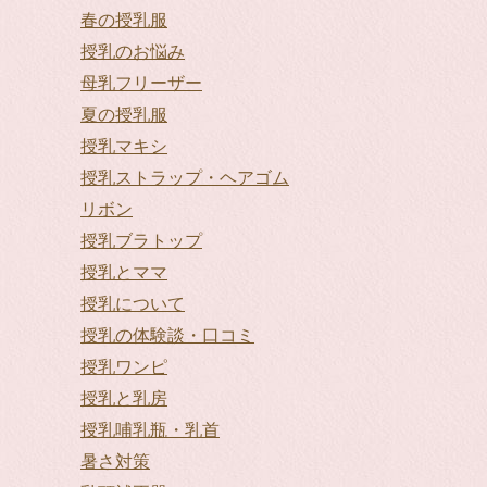
春の授乳服
授乳のお悩み
母乳フリーザー
夏の授乳服
授乳マキシ
授乳ストラップ・ヘアゴム
リボン
授乳ブラトップ
授乳とママ
授乳について
授乳の体験談・口コミ
授乳ワンピ
授乳と乳房
授乳哺乳瓶・乳首
暑さ対策