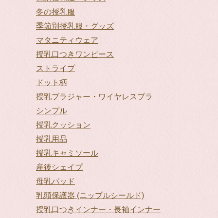
冬の授乳服
季節別授乳服・グッズ
マタニティウェア
授乳口つきワンピース
ストライプ
ドット柄
授乳ブラジャー・ワイヤレスブラ
シンプル
授乳クッション
授乳用品
授乳キャミソール
産後シェイプ
母乳パッド
乳頭保護器 (ニップルシールド)
授乳口つきインナー・長袖インナー