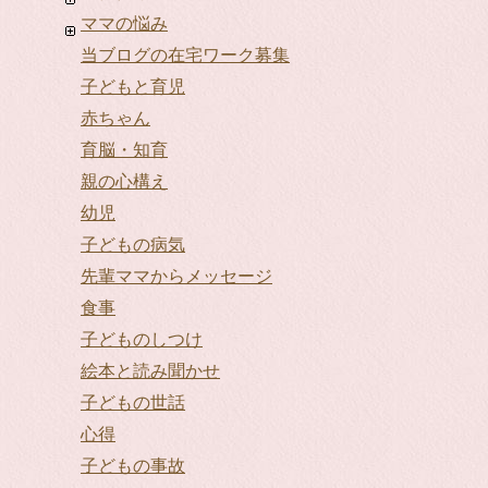
ママの悩み
当ブログの在宅ワーク募集
子どもと育児
赤ちゃん
育脳・知育
親の心構え
幼児
子どもの病気
先輩ママからメッセージ
食事
子どものしつけ
絵本と読み聞かせ
子どもの世話
心得
子どもの事故