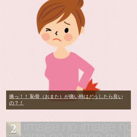
痛っ！！ 恥骨（おまた）が痛い時はどうしたら良い
の？！