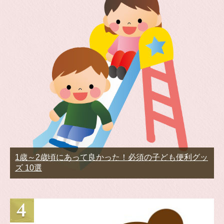
1歳～2歳頃にあって良かった！必須の子ども便利グッ
ズ 10選