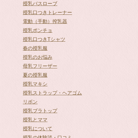
授乳バスローブ
授乳口つきトレーナー
電動（手動）搾乳器
授乳ポンチョ
授乳口つきTシャツ
春の授乳服
授乳のお悩み
母乳フリーザー
夏の授乳服
授乳マキシ
授乳ストラップ・ヘアゴム
リボン
授乳ブラトップ
授乳とママ
授乳について
授乳の体験談・口コミ