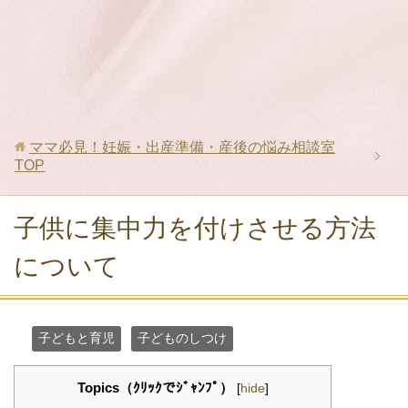
ママ必見！妊娠・出産準備・産後の悩み相談室
TOP
子供に集中力を付けさせる方法
について
子どもと育児
子どものしつけ
Topics（ｸﾘｯｸでｼﾞｬﾝﾌﾟ）
[
hide
]