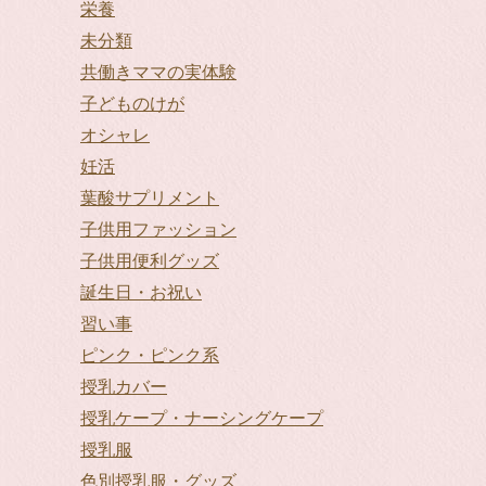
栄養
未分類
共働きママの実体験
子どものけが
オシャレ
妊活
葉酸サプリメント
子供用ファッション
子供用便利グッズ
誕生日・お祝い
習い事
ピンク・ピンク系
授乳カバー
授乳ケープ・ナーシングケープ
授乳服
色別授乳服・グッズ