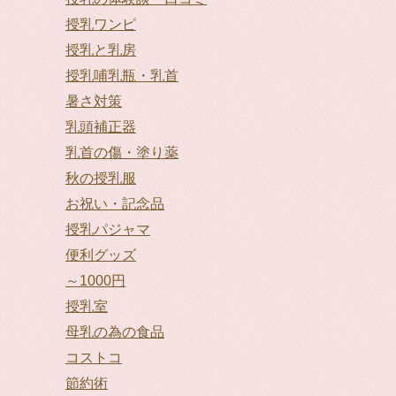
授乳ワンピ
授乳と乳房
授乳哺乳瓶・乳首
暑さ対策
乳頭補正器
乳首の傷・塗り薬
秋の授乳服
お祝い・記念品
授乳パジャマ
便利グッズ
～1000円
授乳室
母乳の為の食品
コストコ
節約術