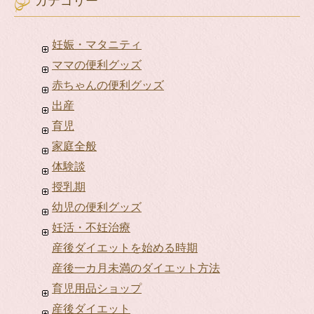
カテゴリー
妊娠・マタニティ
ママの便利グッズ
赤ちゃんの便利グッズ
出産
育児
家庭全般
体験談
授乳期
幼児の便利グッズ
妊活・不妊治療
産後ダイエットを始める時期
産後一カ月未満のダイエット方法
育児用品ショップ
産後ダイエット