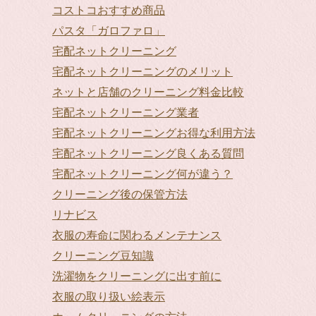
コストコおすすめ商品
パスタ「ガロファロ」
宅配ネットクリーニング
宅配ネットクリーニングのメリット
ネットと店舗のクリーニング料金比較
宅配ネットクリーニング業者
宅配ネットクリーニングお得な利用方法
宅配ネットクリーニング良くある質問
宅配ネットクリーニング何が違う？
クリーニング後の保管方法
リナビス
衣服の寿命に関わるメンテナンス
クリーニング豆知識
洗濯物をクリーニングに出す前に
衣服の取り扱い絵表示